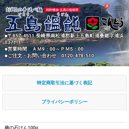
Menu
0
■〒857-4511 長崎県南松浦郡新上五島町浦桑郷字浦浜
1371-1
■営業時間 ＡＭ9：00～ＰＭ5：00
■ご注文・お問い合わせ 0120-478-510
特定商取引法に基づく表記
プライバシーポリシー
椿の石けん100g